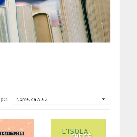

 per:
Nome, da A a Z