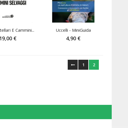
tellari E Cammini...
Uccelli - MiniGuida
19,00 €
4,90 €
1
2