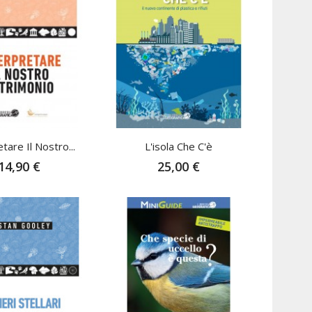
tare Il Nostro...
L'isola Che C'è
14,90 €
25,00 €