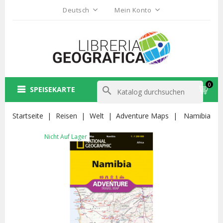
Deutsch
Mein Konto
0
SPEISEKARTE
search
Startseite
Reisen
Welt
Adventure Maps
Namibia
Nicht Auf Lager