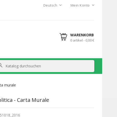
Deutsch
Mein Konto
WARENKORB
0 artikel - 0,00 €
arch
arta murale
olitica - Carta Murale
51018_2016