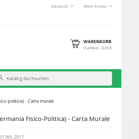
Deutsch
Mein Konto
WARENKORB
0 artikel - 0,00 €
arch
co-politica) - Carta murale
rmania Fisico-Politica) - Carta Murale
51360_2017