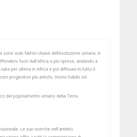
ni sono stati fattori chiave dell’evoluzione umana. A
fondersi fuori dall'Africa a più riprese, andando a
a per ultima in Africa e poi diffusasi in tutto il
ostri progenitori più antichi, Homo habilis ed
fico del popolamento umano della Terra.
rnazionale. Le sue ricerche nell'ambito
icazione offre a tutti la comprensione di