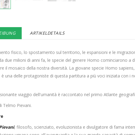
EIBUNG
ARTIKELDETAILS
mento fisico, lo spostamento sul territorio, le espansioni e le migrazio
 da due milioni di anni fa, le specie del genere Homo cominciarono a dif
e il mosaico della nostra diversità. La giovane specie Homo sapiens, nat
 una delle protagoniste di questa partitura a più voci iniziata con i n
.
sionante viaggio dell'umanità è raccontato nel primo Atlante geogra
di Telmo Pievani.
re
Pievani
, filosofo, scienziato, evoluzionista e divulgatore di fama inte
oluzione umana sono all'avanguardia e la sua grande capacità di comun