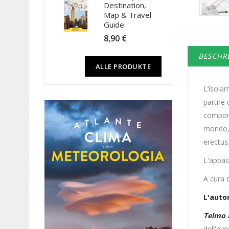
Destination,
Map & Travel
Guide
8,90 €
BESCHR
ALLE PRODUKTE
L’isola
partire
comporr
mondo, è
erectus
L'appas
A cura 
L'auto
Telmo 
dell'ev