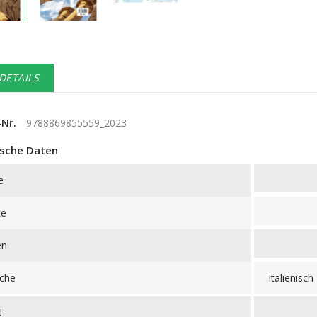
DETAILS
-Nr.
9788869855559_2023
sche Daten
e
te
en
che
Italienisch
N