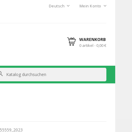
Deutsch
Mein Konto
WARENKORB
0 artikel - 0,00 €
arch
55559_2023