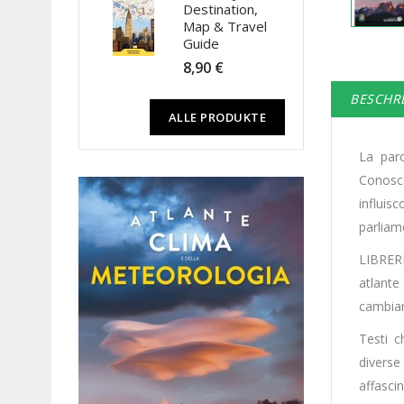
Destination,
Map & Travel
Guide
8,90 €
BESCHR
ALLE PRODUKTE
La paro
Conosc
influis
parlia
LIBRER
atlante
cambiam
Testi c
diverse
affasci