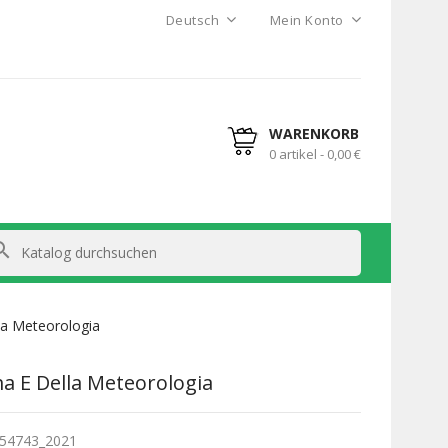
Deutsch
Mein Konto
WARENKORB
0 artikel - 0,00 €
arch
lla Meteorologia
ma E Della Meteorologia
54743_2021