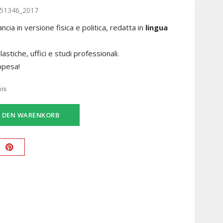
51346_2017
ncia in versione fisica e politica, redatta in
lingua
astiche, uffici e studi professionali.
ppesa!
eis
N DEN WARENKORB