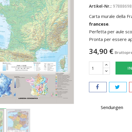
Artikel-Nr.:
97888698
Carta murale della Fra
francese
.
Perfetta per aule scol
Pronta per essere a
34,90 €
Bruttopr
I
Sendungen