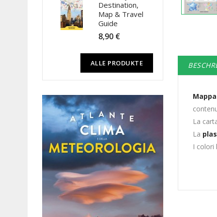
Destination,
Map & Travel
Guide
8,90 €
ALLE PRODUKTE
BESCHR
Mappa 
contenu
La cart
La
plas
I colori