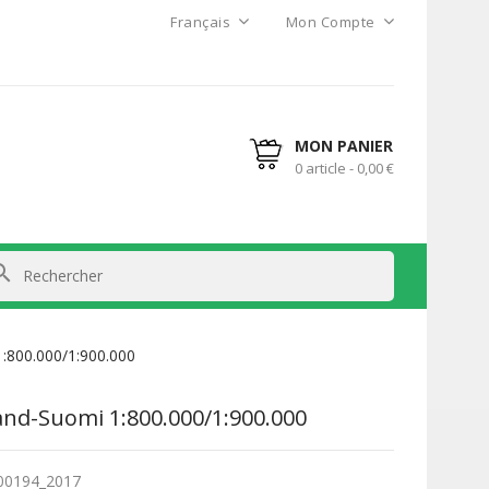
Français
Mon Compte
MON PANIER
0 article - 0,00 €
arch
1:800.000/1:900.000
and-Suomi 1:800.000/1:900.000
00194_2017