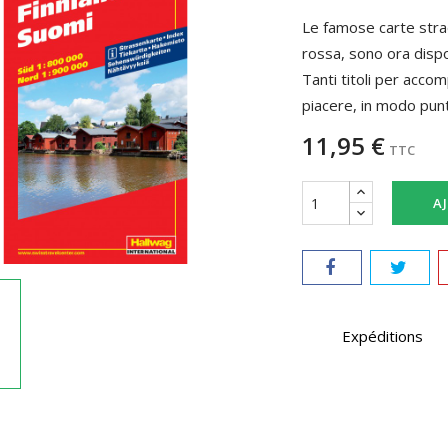
Le famose carte strada
rossa, sono ora dispo
Tanti titoli per accom
piacere, in modo punt
11,95 €
TTC
A
Expéditions