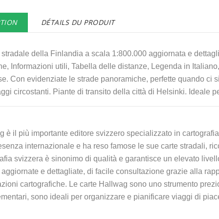
PTION
DÉTAILS DU PRODUIT
tradale della Finlandia a scala 1:800.000 aggiornata e dettagliat
che, Informazioni utili, Tabella delle distanze, Legenda in Itali
. Con evidenziate le strade panoramiche, perfette quando ci si
ggi circostanti. Piante di transito della città di Helsinki. Ideale p
 è il più importante editore svizzero specializzato in cartografia
senza internazionale e ha reso famose le sue carte stradali, rico
afia svizzera è sinonimo di qualità e garantisce un elevato livell
ggiornate e dettagliate, di facile consultazione grazie alla ra
azioni cartografiche. Le carte Hallwag sono uno strumento prezi
entari, sono ideali per organizzare e pianificare viaggi di piace