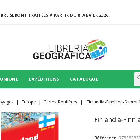
RE SERONT TRAITÉES À PARTIR DU 8 JANVIER 2026.
se
 UNIONE
EXPÉDITIONS
CATALOGUE
oyages
Europe
Cartes Routières
Finlandia-Finnland-Suomi 
Finlandia-Finnl
Référence:
97838283