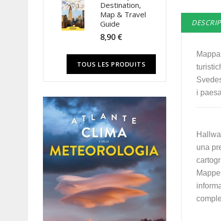
Destination,
Map & Travel
DESCRI
Guide
8,90 €
Mappa s
TOUS LES PRODUITS
turisti
Svedese
i paesa
Hallwag
una pre
cartogr
Mappe a
inform
complem