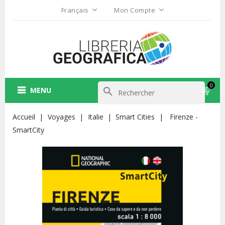
Français
Mon Compte
0
MENU
search
Accueil
Voyages
Italie
Smart Cities
Firenze -
SmartCity