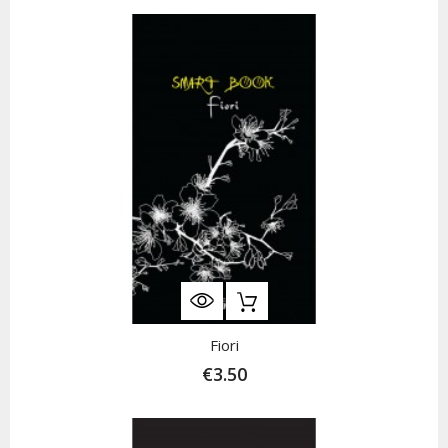
Fiori
€3.50