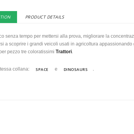
PTION
PRODUCT DETAILS
o senza tempo per mettersi alla prova, migliorare la concentrazi
rsi a scoprire i grandi veicoli usati in agricoltura appassionand
per pezzo tre coloratissimi
Trattori
.
tessa collana:
e
.
SPACE
DINOSAURS