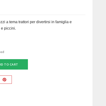
i a tema trattori per divertirsi in famiglia e
e piccini.
ded
DD TO CART