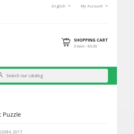
English
My Account
SHOPPING CART
0 item - €0.00
arch
t Puzzle
52084_2017