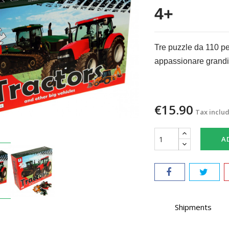
4+
Tre puzzle da 110 pezz
appassionare grandi 
€15.90
Tax inclu
A
Shipments