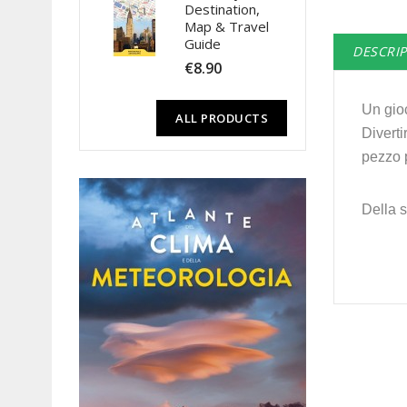
Destination,
Map & Travel
Guide
DESCRI
€8.90
Un gioc
ALL PRODUCTS
Diverti
pezzo 
Della s