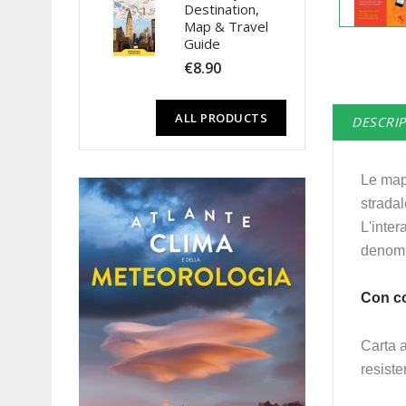
Destination,
Map & Travel
Guide
€8.90
ALL PRODUCTS
DESCRI
Le ma
stradal
L'inter
denomin
Con co
Carta a
resist