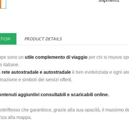
Shipments
PTION
PRODUCT DETAILS
ppe sono un
utile complemento di viaggio
per chi si muove spe
e italiane.
a
rete autostradale
e autostradale
è ben evidenziata e ogni ar
azione e simboli dei servizi offerti.
ntenuti aggiuntivi consultabili e scaricabili
online
.
ntiriflesso che garantisce, grazie alla sua opacità, il massimo d
enza alla mappa.