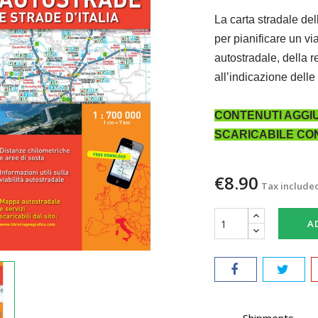
La carta stradale dell
per pianificare un vi
autostradale, della r
all’indicazione delle 
CONTENUTI AGGI
SCARICABILE CON
€8.90
Tax include
A