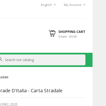
English
My Account
SHOPPING CART
0 item - €0.00
arch
radale
rade D'Italia - Carta Stradale
53982_2020