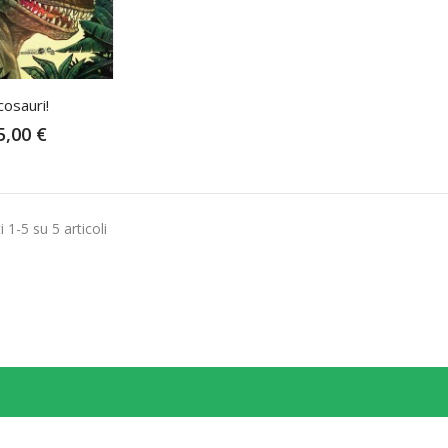
cosauri!
5,00 €
i 1-5 su 5 articoli