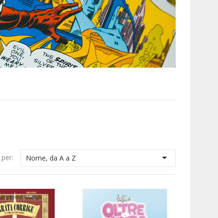

 per:
Nome, da A a Z