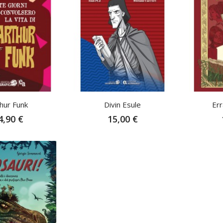
hur Funk
Divin Esule
Err
4,90 €
15,00 €
Solo Online