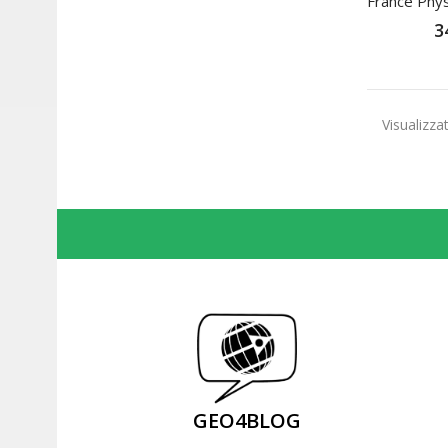
France Physi
3
Visualizzat
GEO4BLOG