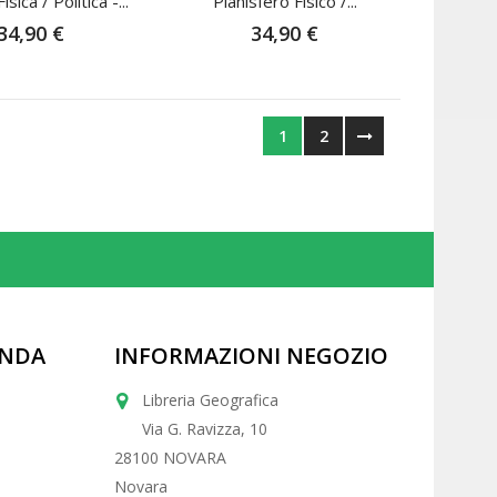
sica / Politica -...
Planisfero Fisico /...
34,90 €
34,90 €
1
2
ENDA
INFORMAZIONI NEGOZIO
Libreria Geografica
Via G. Ravizza, 10
28100 NOVARA
Novara