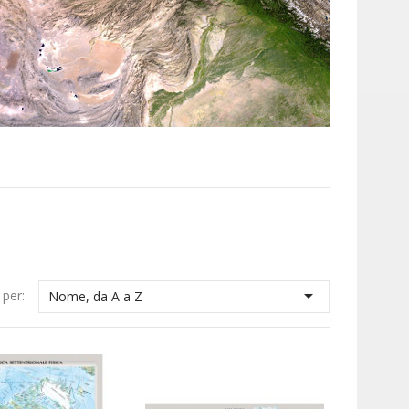

 per:
Nome, da A a Z