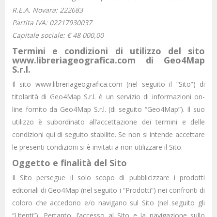
R.E.A. Novara: 222683
Partita IVA: 02217930037
Capitale sociale: € 48 000,00
Termini e condizioni di utilizzo del sito
www.libreriageografica.com di Geo4Map
S.r.l.
Il sito www.libreriageografica.com (nel seguito il “Sito”) di
titolarità di Geo4Map S.r.l. è un servizio di informazioni on-
line fornito da Geo4Map S.r.l. (di seguito “Geo4Map”). Il suo
utilizzo è subordinato all’accettazione dei termini e delle
condizioni qui di seguito stabilite. Se non si intende accettare
le presenti condizioni si è invitati a non utilizzare il Sito.
Oggetto e finalità del Sito
Il Sito persegue il solo scopo di pubblicizzare i prodotti
editoriali di Geo4Map (nel seguito i “Prodotti”) nei confronti di
coloro che accedono e/o navigano sul Sito (nel seguito gli
“Utenti”). Pertanto, l’accesso al Sito e la navigazione sullo