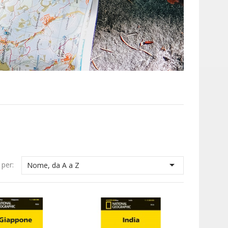

 per:
Nome, da A a Z