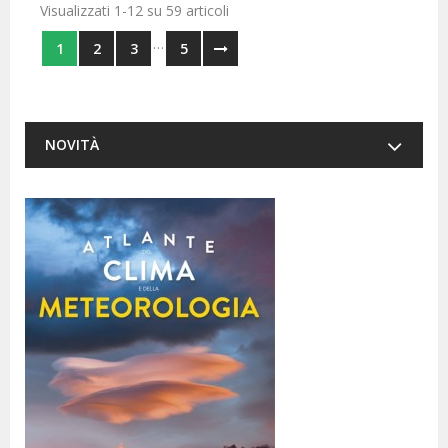
Visualizzati 1-12 su 59 articoli
…
1
2
3
5
NOVITÀ