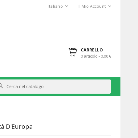
Italiano
Il Mio Account
CARRELLO
0 articolo - 0,00 €
arch
tà D'Europa