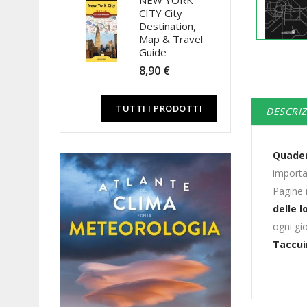
NEW YORK
CITY City
Destination,
Map & Travel
Guide
8,90 €
TUTTI I PRODOTTI
DESCRI
Quader
importa
Pagine 
delle l
ogni gi
Taccuin