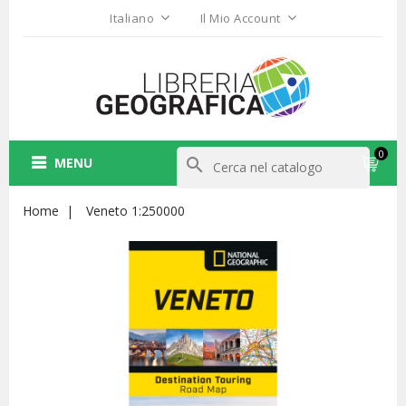
Italiano
Il Mio Account
0
MENU
search
Home
Veneto 1:250000