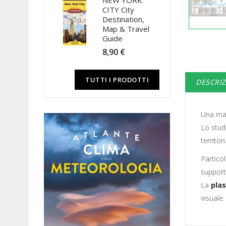
NEW YORK
CITY City
Destination,
Map & Travel
Guide
8,90 €
TUTTI I PRODOTTI
DESCRI
Una map
Lo studi
territori
Partic
support
La
plas
visuale.