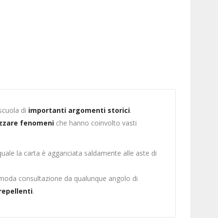
scuola di
importanti argomenti storici
.
izzare fenomeni
che hanno coinvolto vasti
 quale la carta è agganciata saldamente alle aste di
omoda consultazione da qualunque angolo di
orepellenti
.